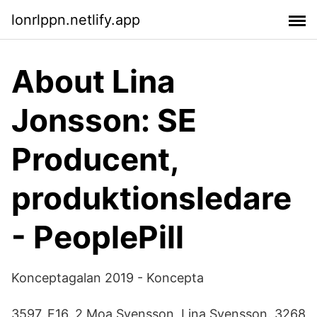
lonrlppn.netlify.app
About Lina
Jonsson: SE
Producent,
produktionsledare
- PeoplePill
Konceptagalan 2019 - Koncepta
3597. F16. 2 Moa Svensson, Lina Svensson. 3268