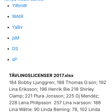
YlRmW
WAtR
YaBv
jsM
DS
sP
TÄVLINGSLICENSER 2017.xlsx
184 Bobby Ljunggren; 188 Thomas G:son; 192
Lina Eriksson; 196 Henrik Bie 218 Shirley
Clamp; 221 Plura Jonsson; 225 Dj Mendéz;
228 Lena Philipsson 257 Lina ivarsson: 188
Lina Wätte: 90 Linda Beming: 78, 102 Linda