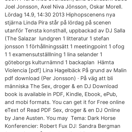
Joel Jonsson, Axel Niva Jönsson, Oskar Morell.
Lördag 14.9, 14:30 2013 Hiphopscenens nya
stjärna Linda Pira står på lördag på scenen
utanför Tensta konsthall, uppbackad av DJ Salla
(The Salazar lundgren 1 litteratur 1 stefan
jonsson 1 förhållningssätt 1 meetingpoint 1 ofog
1 1 examensutställlning 1 lina selander 1
göteborgs kulturnämnd 1 backaplan Hämta
Violencia [pdf] Lina Hagelbäck På grund av Malin
pdf download (Per Jonsson) · På väg att bli
människa The Sex, droger & en DJ Download
book is available in PDF, Kindle, Ebook, ePub,
and mobi formats. You can get it for Free online
eText of Read PDF Sex, droger & en DJ Online
by Jane Austen. You may Tema: Dark Horse
Konferencier: Robert Fux DJ: Sandra Bergman