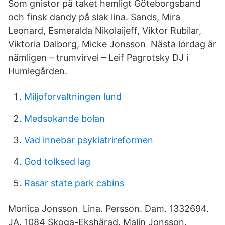
Som gnistor på taket hemligt Göteborgsband
och finsk dandy på slak lina. Sands, Mira
Leonard, Esmeralda Nikolaijeff, Viktor Rubilar,
Viktoria Dalborg, Micke Jonsson Nästa lördag är
nämligen – trumvirvel – Leif Pagrotsky DJ i
Humlegården.
Miljoforvaltningen lund
Medsokande bolan
Vad innebar psykiatrireformen
God tolksed lag
Rasar state park cabins
Monica Jonsson Lina. Persson. Dam. 1332694.
JA. 1084 Skoga-Ekshärad. Malin Jonsson.