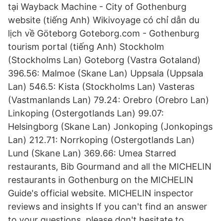
tại Wayback Machine - City of Gothenburg
website (tiếng Anh) Wikivoyage có chỉ dẫn du
lịch về Göteborg Goteborg.com - Gothenburg
tourism portal (tiếng Anh) Stockholm
(Stockholms Lan) Goteborg (Vastra Gotaland)
396.56: Malmoe (Skane Lan) Uppsala (Uppsala
Lan) 546.5: Kista (Stockholms Lan) Vasteras
(Vastmanlands Lan) 79.24: Orebro (Orebro Lan)
Linkoping (Ostergotlands Lan) 99.07:
Helsingborg (Skane Lan) Jonkoping (Jonkopings
Lan) 212.71: Norrkoping (Ostergotlands Lan)
Lund (Skane Lan) 369.66: Umea Starred
restaurants, Bib Gourmand and all the MICHELIN
restaurants in Gothenburg on the MICHELIN
Guide's official website. MICHELIN inspector
reviews and insights If you can't find an answer
to your questions, please don't hesitate to