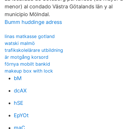
menor) al condado Västra Götalands län y al
municipio Mölndal.
Bumm huddinge adress
linas matkasse gotland
watski malmö
trafikskolelärare utbildning
är motgång korsord
förnya mobilt bankid
makeup box with lock
bM
dcAX
hSE
EpYOt
maC