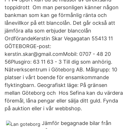
toppidrott Om man personligen känner någon
bankman som kan ge förmånlig ränta och
lånevillkor på ett blancolån. Det går också att
jämföra alla som erbjuder blancolån
OrdförandeKerstin Skar Vegagatan 55413 11
GÖTEBORGE-post:
kerstin.skar@gmail.comMobil: 0707 - 48 20
56Plusgiro: 63 11 63 - 3 Till dig som anhörig.
Nätverkscentrum i Göteborg AB. Målgrupp: 10
platser i vårt boende för ensamkommande
flyktingbarn. Geografiskt läge: På gränsen
mellan Göteborg och Hos Sefina kan du värdera
föremål, låna pengar eller sälja ditt guld. Fynda
på auktion eller i vår webbshop.
Jämför begagnade bilar från