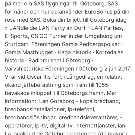
på mer om SAS flygningar till Göteborg, SAS
förmåner och hur du använder EuroBonus på din
resa med SAS. Boka din biljett till Göteborg idag
» LANdle die LAN Party im Dorf - LAN Parties,
E-Sports, CS:GO Turnier in der Umgebung um
Stuttgart. Föreningen Gamla Redbergspojkar ·
Gamla Masthugget · Haga historik · Kortedalas
historia · Radiomuseet i Göteborg ·
Varvshistoriska Föreningen i Göteborg 2 jun 2017
Vi är vid Oscar II:s fort i Långedrag, en relativt
okänd jättebefästning som fram till 1955
bevakade inloppet till Göteborgs hamn. Mer
information: Lan Göteborg - köpa bredband,
bredbandsinstallationer, ip-telefoni,
bredbandslösningar, bredbandsleverantörer, -
operatörer, ip-tv, digital-tv, internettjänster, lan
La localidad de Göteborg pertenece (de mayor a