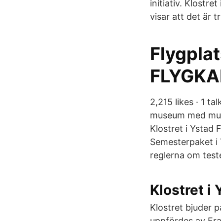
initiativ. Klostr
visar att det är t
Flygplat
FLYGKA
2,215 likes · 1 ta
museum med musei
Klostret i Ystad F
Semesterpaket i 
reglerna om test
Klostret i
Klostret bjuder p
uppfördes av Fra