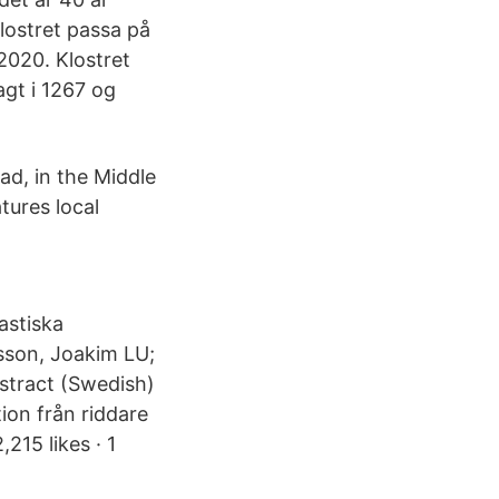
lostret passa på
2020. Klostret
agt i 1267 og
ad, in the Middle
tures local
astiska
sson, Joakim LU;
stract (Swedish)
tion från riddare
215 likes · 1