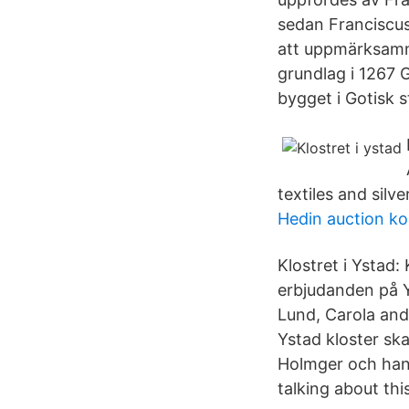
sedan Franciscus
att uppmärksamma
grundlag i 1267 
bygget i Gotisk st
textiles and silv
Hedin auction ko
Klostret i Ystad
erbjudanden på Y
Lund, Carola and
Ystad kloster ska
Holmger och hans
talking about thi