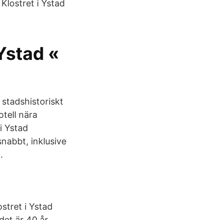
 Klostret i Ystad
 Ystad «
t stadshistoriskt
tell nära
 i Ystad
nabbt, inklusive
.
stret i Ystad
det är 40 år