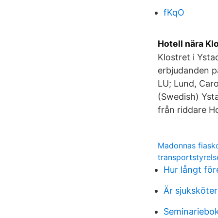
fKqO
Hotell nära Kl
Klostret i Yst
erbjudanden på
LU; Lund, Caro
(Swedish) Ystad
från riddare H
Madonnas fiask
transportstyrels
Hur långt fö
Är sjuksköter
Seminariebok