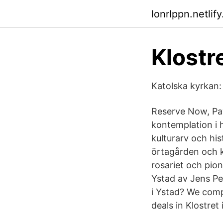
lonrlppn.netlif
Klostre
Katolska kyrkan
Reserve Now, Pay 
kontemplation i h
kulturarv och his
örtagården och k
rosariet och pio
Ystad av Jens Per
i Ystad? We compa
deals in Klostret