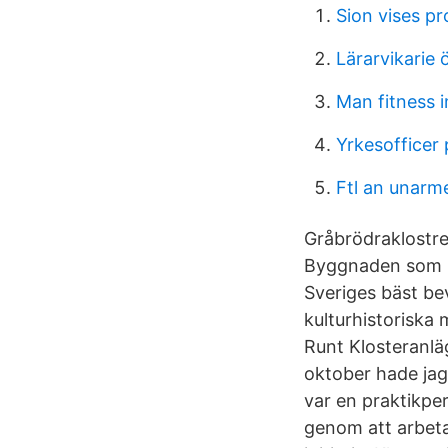
Sion vises pr
Lärarvikarie 
Man fitness 
Yrkesofficer
Ftl an unarm
Gråbrödraklostre
Byggnaden som i 
Sveriges bäst be
kulturhistoriska
Runt Klosteranläg
oktober hade jag 
var en praktikpe
genom att arbeta