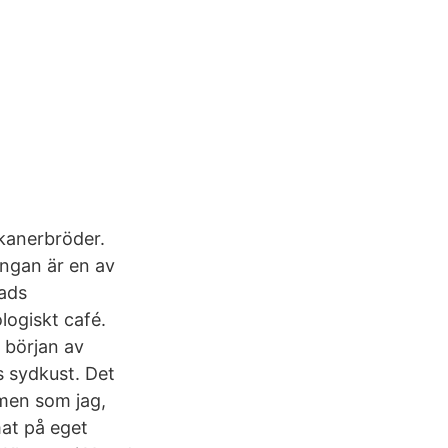
skanerbröder.
ängan är en av
tads
logiskt café.
I början av
s sydkust. Det
 men som jag,
mat på eget