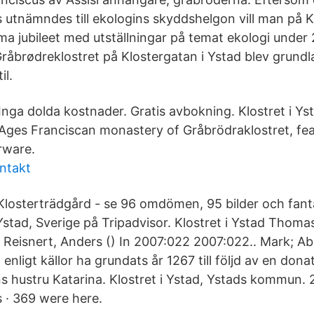
 utnämndes till ekologins skyddshelgon vill man på K
 jubileet med utställningar på temat ekologi under 
Gråbrødreklostret på Klostergatan i Ystad blev grundl
il.
Inga dolda kostnader. Gratis avbokning. Klostret i Yst
Ages Franciscan monastery of Gråbrödraklostret, fea
erware.
ntakt
: Klosterträdgård - se 96 omdömen, 95 bilder och fant
stad, Sverige på Tripadvisor. Klostret i Ystad Thoma
 Reisnert, Anders () In 2007:022 2007:022.. Mark; Ab
 enligt källor ha grundats år 1267 till följd av en dona
 hustru Katarina. Klostret i Ystad, Ystads kommun. 2,
s · 369 were here.