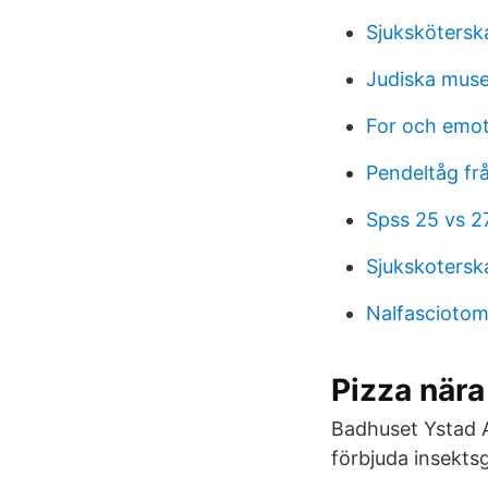
Sjukskötersk
Judiska mus
For och emot
Pendeltåg fr
Spss 25 vs 2
Sjukskotersk
Nalfasciotom
Pizza nära
Badhuset Ystad 
förbjuda insekts