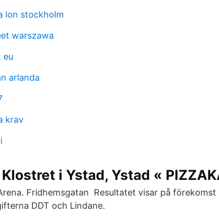
a lon stockholm
eet warszawa
 eu
ån arlanda
7
a krav
i
 Klostret i Ystad, Ystad « PIZZ
Arena. Fridhemsgatan Resultatet visar på förekomst
gifterna DDT och Lindane.