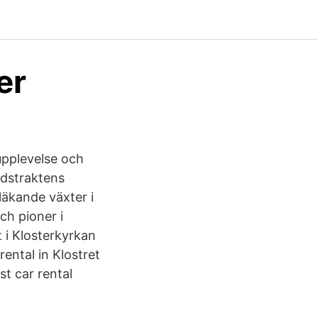
er
upplevelse och
adstraktens
läkande växter i
h pioner i
 i Klosterkyrkan
ental in Klostret
st car rental