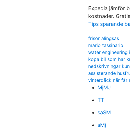
Expedia jämför bi
kostnader. Grati
Tips sparande b
frisor alingsas
mario tassinario
water engineering 
kopa bil som har k
nedskrivningar kun
assisterande husfr
vinterdäck när får
MjMJ
TT
saSM
sMj