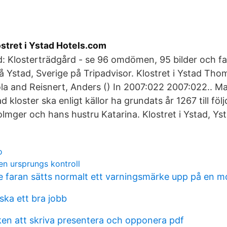
ostret i Ystad Hotels.com
ad: Klosterträdgård - se 96 omdömen, 95 bilder och f
 Ystad, Sverige på Tripadvisor. Klostret i Ystad Th
la and Reisnert, Anders () In 2007:022 2007:022.. Ma
 kloster ska enligt källor ha grundats år 1267 till föl
olmger och hans hustru Katarina. Klostret i Ystad, 
o
en ursprungs kontroll
re faran sätts normalt ett varningsmärke upp på en 
ska ett bra jobb
en att skriva presentera och opponera pdf