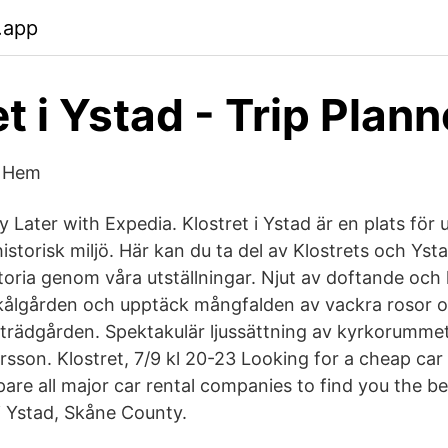
y.app
t i Ystad - Trip Plann
: Hem
Later with Expedia. Klostret i Ystad är en plats för 
istorisk miljö. Här kan du ta del av Klostrets och Yst
toria genom våra utställningar. Njut av doftande och 
ålgården och upptäck mångfalden av vackra rosor oc
nträdgården. Spektakulär ljussättning av kyrkorummet
sson. Klostret, 7/9 kl 20-23 Looking for a cheap car r
re all major car rental companies to find you the be
 i Ystad, Skåne County.