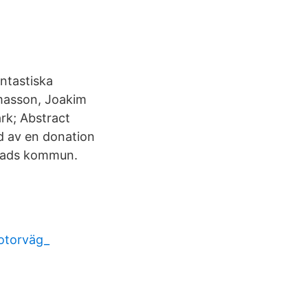
antastiska
omasson, Joakim
rk; Abstract
jd av en donation
Ystads kommun.
motorväg_