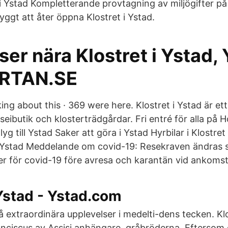
et i Ystad Kompletterande provtagning av miljögifter på
ryggt att åter öppna Klostret i Ystad.
ser nära Klostret i Ystad,
RTAN.SE
lking about this · 369 were here. Klostret i Ystad är et
butik och klosterträdgårdar. Fri entré för alla på Ho
lyg till Ystad Saker att göra i Ystad Hyrbilar i Klostret
Ystad Meddelande om covid-19: Resekraven ändras s
er för covid-19 före avresa och karantän vid ankomst
 Ystad - Ystad.com
å extraordinära upplevelser i medelti-dens tecken. Klo
nciscus av Assisi anhängare, gråbröderna. Eftersom 