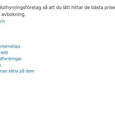
luthyrningsföretag så att du lätt hittar de bästa pris
s avbokning.
arn
internships
redit
dfordringar
u
 man sätta på dem