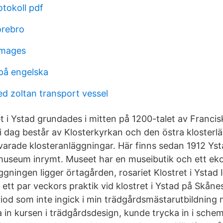
otokoll pdf
örebro
images
 på engelska
ed zoltan transport vessel
t i Ystad grundades i mitten på 1200-talet av Franci
dag består av Klosterkyrkan och den östra klosterl
varade klosteranläggningar. Här finns sedan 1912 Ys
 museum inrymt. Museet har en museibutik och ett eko
gningen ligger örtagården, rosariet Klostret i Ystad 
ett par veckors praktik vid klostret i Ystad på Skåne
riod som inte ingick i min trädgårdsmästarutbildning
 in kursen i trädgårdsdesign, kunde trycka in i sche